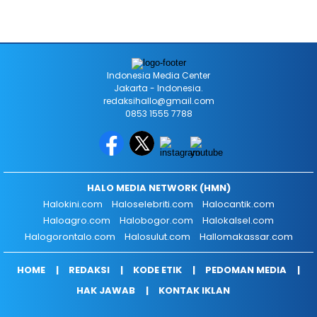
Indonesia Media Center
Jakarta - Indonesia.
redaksihallo@gmail.com
0853 1555 7788
HALO MEDIA NETWORK (HMN)
Halokini.com
Haloselebriti.com
Halocantik.com
Haloagro.com
Halobogor.com
Halokalsel.com
Halogorontalo.com
Halosulut.com
Hallomakassar.com
HOME
REDAKSI
KODE ETIK
PEDOMAN MEDIA
HAK JAWAB
KONTAK IKLAN