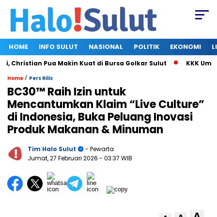
HOME
INFO SULUT
NASIONAL
POLITIK
EKONOMI
L
Christian Pua Makin Kuat di Bursa Golkar Sulut
KKK Umumkan
/
Home
Pers Rilis
BC30™ Raih Izin untuk
Mencantumkan Klaim “Live Culture”
di Indonesia, Buka Peluang Inovasi
Produk Makanan & Minuman
Tim Halo Sulut
- Pewarta
Jumat, 27 Februari 2026
- 03:37 WIB
A