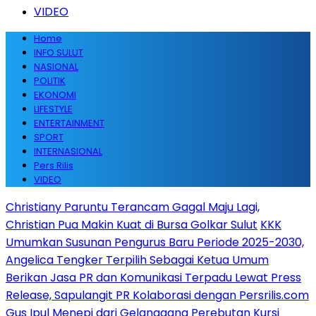
VIDEO
Home
INFO SULUT
NASIONAL
POLITIK
EKONOMI
LIFESTYLE
ENTERTAINMENT
SPORT
INTERNASIONAL
Pers Rilis
VIDEO
Christiany Paruntu Terancam Gagal Maju Lagi,
Christian Pua Makin Kuat di Bursa Golkar Sulut
KKK
Umumkan Susunan Pengurus Baru Periode 2025-2030,
Angelica Tengker Terpilih Sebagai Ketua Umum
Berikan Jasa PR dan Komunikasi Terpadu Lewat Press
Release, Sapulangit PR Kolaborasi dengan Persrilis.com
Gus Ipul Menepi dari Gelanggang Perebutan Kursi