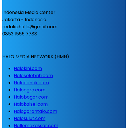
Indonesia Media Center
Jakarta - Indonesia.
redaksihallo@gmail.com
0853 1555 7788
HALO MEDIA NETWORK (HMN)
Halokini.com
Haloselebriti.com
Halocantik.com
Haloagro.com
Halobogor.com
Halokalsel.com
Halogorontalo.com
Halosulut.com
Hallomakassar.com