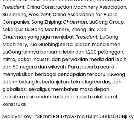
President
, China Construction Machinery Association,
Su Zimeng;
President
, China Association for Public
Companies, Song Zhiping;
Chairman
, LiuGong Group,
sekaligus LiuGong Machinery, Zheng Jin;
Vice
Chairman
yang juga menjabat
President
, LiuGong
Machinery, Luo Guobing; serta, jajaran manajemen
LiuGong lainnya bersama lebih dari 1.200 pelanggan,
mitra, pakar industri, dan perwakilan media dari lebih
dari 50 negara dan wilayah. Para peserta acara
menyaksikan berbagai pencapaian terbaru LiuGong
dalam bidang keberlanjutan, teknologi cerdas, dan
globalisasi, sekaligus membahas masa depan
transformasi rendah karbon di industri alat berat
konstruksi.
jwplayer.key=”3Fznr2BGJZtpwZmA+81lm048ks6+0NjLX