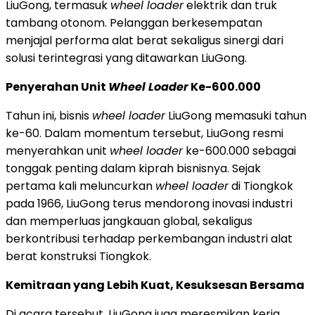
LiuGong, termasuk
wheel loader
elektrik dan truk
tambang otonom. Pelanggan berkesempatan
menjajal performa alat berat sekaligus sinergi dari
solusi terintegrasi yang ditawarkan LiuGong.
Penyerahan Unit
Wheel Loader
Ke-600.000
Tahun ini, bisnis
wheel loader
LiuGong memasuki tahun
ke-60. Dalam momentum tersebut, LiuGong resmi
menyerahkan unit
wheel loader
ke-600.000 sebagai
tonggak penting dalam kiprah bisnisnya. Sejak
pertama kali meluncurkan
wheel loader
di Tiongkok
pada 1966, LiuGong terus mendorong inovasi industri
dan memperluas jangkauan global, sekaligus
berkontribusi terhadap perkembangan industri alat
berat konstruksi Tiongkok.
Kemitraan yang Lebih Kuat, Kesuksesan Bersama
Di acara tersebut, LiuGong juga meresmikan kerja