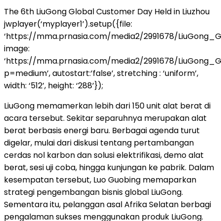
The 6th LiuGong Global Customer Day Held in Liuzhou
jwplayer(‘myplayer1’).setup({file:
‘https://mma.prnasia.com/media2/2991678/LiuGong_
image:
‘https://mma.prnasia.com/media2/2991678/LiuGong
p=medium’, autostart:’false’, stretching : ‘uniform’,
width: ‘512’, height: ‘288’});
LiuGong memamerkan lebih dari 150 unit alat berat di
acara tersebut. Sekitar separuhnya merupakan alat
berat berbasis energi baru. Berbagai agenda turut
digelar, mulai dari diskusi tentang pertambangan
cerdas nol karbon dan solusi elektrifikasi, demo alat
berat, sesi uji coba, hingga kunjungan ke pabrik. Dalam
kesempatan tersebut, Luo Guobing memaparkan
strategi pengembangan bisnis global LiuGong.
Sementara itu, pelanggan asal Afrika Selatan berbagi
pengalaman sukses menggunakan produk LiuGong.