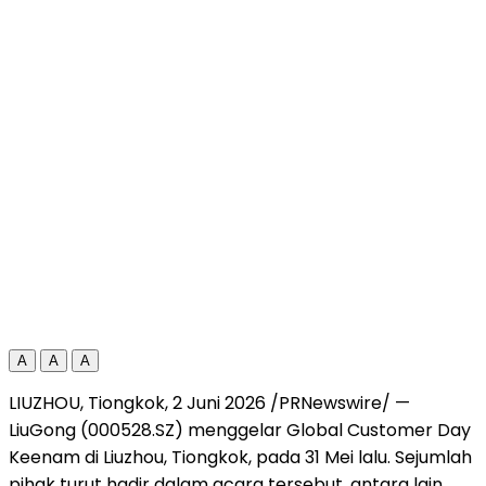
A
A
A
LIUZHOU, Tiongkok, 2 Juni 2026 /PRNewswire/ —
LiuGong (000528.SZ) menggelar Global Customer Day
Keenam di Liuzhou, Tiongkok, pada 31 Mei lalu. Sejumlah
pihak turut hadir dalam acara tersebut, antara lain