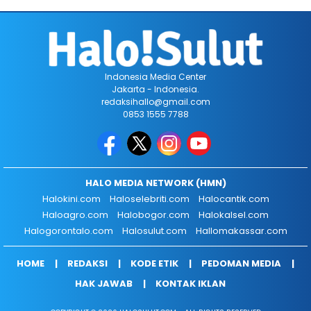
Indonesia Media Center
Jakarta - Indonesia.
redaksihallo@gmail.com
0853 1555 7788
HALO MEDIA NETWORK (HMN)
Halokini.com
Haloselebriti.com
Halocantik.com
Haloagro.com
Halobogor.com
Halokalsel.com
Halogorontalo.com
Halosulut.com
Hallomakassar.com
HOME
REDAKSI
KODE ETIK
PEDOMAN MEDIA
HAK JAWAB
KONTAK IKLAN