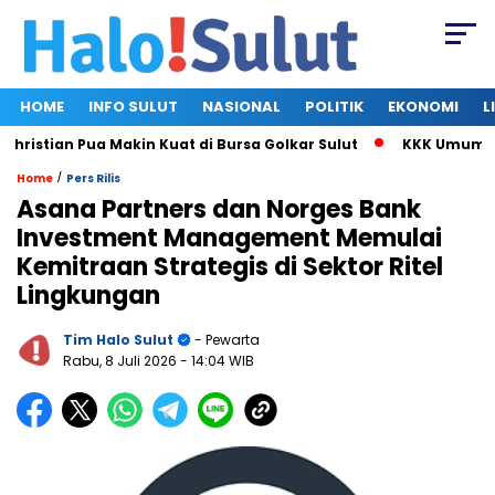
HOME
INFO SULUT
NASIONAL
POLITIK
EKONOMI
L
stian Pua Makin Kuat di Bursa Golkar Sulut
KKK Umumkan Su
/
Home
Pers Rilis
Asana Partners dan Norges Bank
Investment Management Memulai
Kemitraan Strategis di Sektor Ritel
Lingkungan
Tim Halo Sulut
- Pewarta
Rabu, 8 Juli 2026
- 14:04 WIB