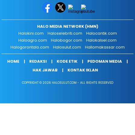
HALO MEDIA NETWORK (HMN)
Halokini.com
Haloselebriti.com
Halocantik.com
Haloagro.com
Halobogor.com
Halokalsel.com
Halogorontalo.com
Halosulut.com
Hallomakassar.com
HOME
REDAKSI
KODE ETIK
PEDOMAN MEDIA
HAK JAWAB
KONTAK IKLAN
COPYRIGHT © 2026 HALOSULUT.COM - ALL RIGHTS RESERVED