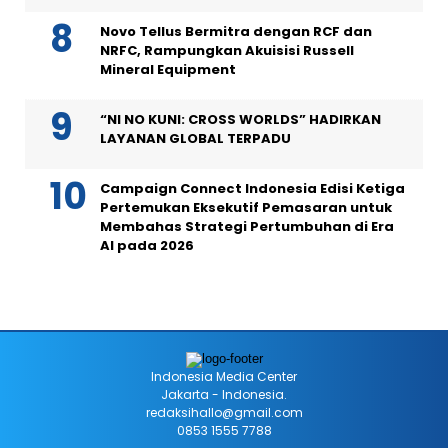
Novo Tellus Bermitra dengan RCF dan
NRFC, Rampungkan Akuisisi Russell
Mineral Equipment
“NI NO KUNI: CROSS WORLDS” HADIRKAN
LAYANAN GLOBAL TERPADU
Campaign Connect Indonesia Edisi Ketiga
Pertemukan Eksekutif Pemasaran untuk
Membahas Strategi Pertumbuhan di Era
AI pada 2026
Indonesia Media Center
Jakarta - Indonesia.
redaksihallo@gmail.com
0853 1555 7788