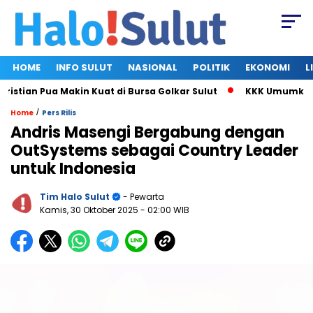
HOME
INFO SULUT
NASIONAL
POLITIK
EKONOMI
L
an Pua Makin Kuat di Bursa Golkar Sulut
KKK Umumkan Susuna
/
Home
Pers Rilis
Andris Masengi Bergabung dengan
OutSystems sebagai Country Leader
untuk Indonesia
Tim Halo Sulut
- Pewarta
Kamis, 30 Oktober 2025
- 02:00 WIB