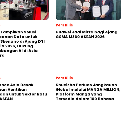
s
Pers Rilis
 Tampilkan Solusi
Huawei Jadi Mitra bagi Ajang
panan Data untuk
GSMA M360 ASEAN 2026
 Skenario di Ajang DTI
ia 2026, Dukung
angan AI di Asia
ra
s
Pers Rilis
nance Asia Desak
Shueisha Perluas Jangkauan
kan Hentikan
Global melalui MANGA MILLION,
an untuk Sektor Batu
Platform Manga yang
 ASEAN
Tersedia dalam 100 Bahasa