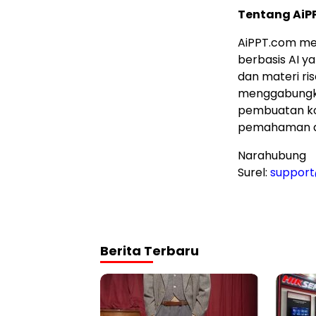
Tentang AiP
AiPPT.com m
berbasis AI 
dan materi ris
menggabungka
pembuatan kon
pemahaman d
Narahubung
Surel:
suppor
Berita Terbaru