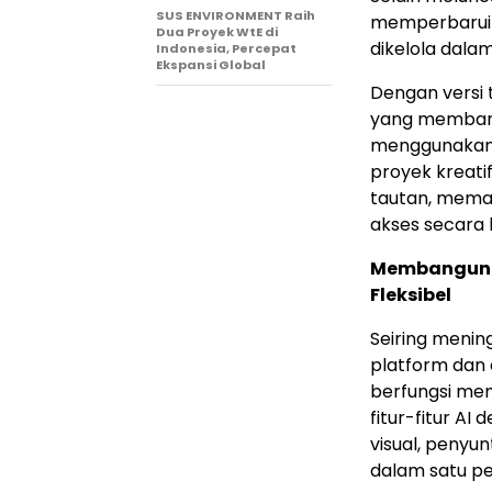
SUS ENVIRONMENT Raih
memperbaru
Dua Proyek WtE di
dikelola dala
Indonesia, Percepat
Ekspansi Global
Dengan versi 
yang memban
menggunakan 
proyek kreati
tautan, meman
akses secara 
Membangun P
Fleksibel
Seiring meni
platform dan 
berfungsi me
fitur-fitur A
visual, penyun
dalam satu pe