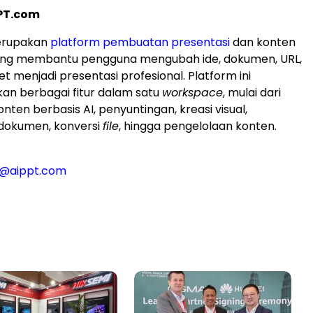
PT.com
erupakan
platform pembuatan presentasi
dan konten
yang membantu pengguna mengubah ide, dokumen, URL,
et menjadi presentasi profesional. Platform ini
n berbagai fitur dalam satu
workspace
, mulai dari
ten berbasis AI, penyuntingan, kreasi visual,
okumen, konversi
file
, hingga pengelolaan konten.
t@aippt.com