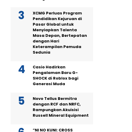
XCMG Perluas Program
Pendidikan Kejuruan di
Pasar Global untuk
Menyiapkan Talenta
Masa Depan, Bertepatan
dengan Hari
Keterampilan Pemuda
Sedunia
Casio Hadirkan
Pengalaman Baru G-
SHOCK di Roblox bagi
Generasi Muda
Novo Tellus Bermitra
dengan RCF dan NRFC,
Rampungkan Akuisisi
Russell Mineral Equipment
“NI NO KUNI: CROSS