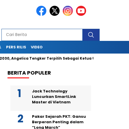
L
PERS RILIS
VIDEO
ngelica Tengker Terpilih Sebagai Ketua Umum
Berikan Jasa
BERITA POPULER
Jack Technology
Luncurkan SmartLink
Master di Vietnam
Pakar Sejarah PKT: Gansu
Berperan Penting dalam
“Long March”