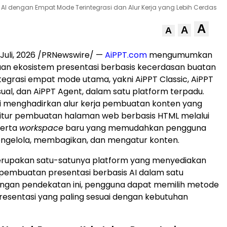
s AI dengan Empat Mode Terintegrasi dan Alur Kerja yang Lebih Cerdas
A
A
A
Juli, 2026
/PRNewswire/ —
AiPPT.com
mengumumkan
n ekosistem presentasi berbasis kecerdasan buatan
integrasi empat mode utama, yakni AiPPT Classic, AiPPT
sual, dan AiPPT Agent, dalam satu platform terpadu.
i menghadirkan alur kerja pembuatan konten yang
 fitur pembuatan halaman web berbasis HTML melalui
serta
workspace
baru yang memudahkan pengguna
gelola, membagikan, dan mengatur konten.
rupakan satu-satunya platform yang menyediakan
embuatan presentasi berbasis AI dalam satu
engan pendekatan ini, pengguna dapat memilih metode
esentasi yang paling sesuai dengan kebutuhan