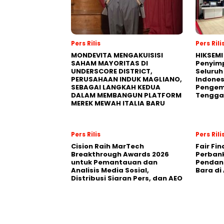
Pers Rilis
Pers Rili
MONDEVITA MENGAKUISISI
HIKSEMI
SAHAM MAYORITAS DI
Penyim
UNDERSCORE DISTRICT,
Seluruh
PERUSAHAAN INDUK MAGLIANO,
Indones
SEBAGAI LANGKAH KEDUA
Pengemb
DALAM MEMBANGUN PLATFORM
Tengga
MEREK MEWAH ITALIA BARU
Pers Rilis
Pers Rili
Cision Raih MarTech
Fair Fi
Breakthrough Awards 2026
Perban
untuk Pemantauan dan
Pendana
Analisis Media Sosial,
Bara di
Distribusi Siaran Pers, dan AEO