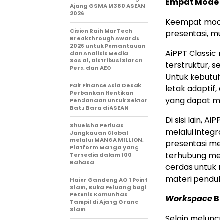
Empat Mode 
Ajang GSMA M360 ASEAN
2026
Keempat mod
Cision Raih MarTech
presentasi, m
Breakthrough Awards
2026 untuk Pemantauan
AiPPT Classi
dan Analisis Media
Sosial, Distribusi Siaran
terstruktur, s
Pers, dan AEO
Untuk kebutuh
Fair Finance Asia Desak
letak adaptif,
Perbankan Hentikan
yang dapat m
Pendanaan untuk Sektor
Batu Bara di ASEAN
Di sisi lain,
Shueisha Perluas
melalui integr
Jangkauan Global
melalui MANGA MILLION,
presentasi me
Platform Manga yang
terhubung mel
Tersedia dalam 100
Bahasa
cerdas untuk
materi penduk
Haier Gandeng AO 1 Point
Slam, Buka Peluang bagi
Petenis Komunitas
Workspace
B
Tampil di Ajang Grand
Slam
Selain melunc