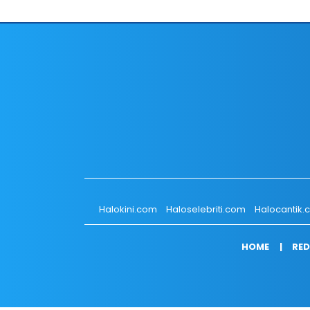
Halokini.com
Haloselebriti.com
Halocantik
HOME
RED