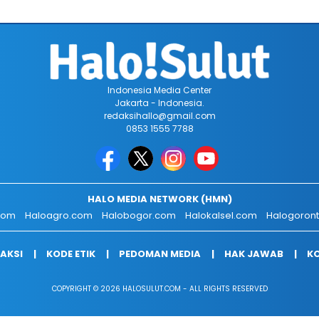
Indonesia Media Center
Jakarta - Indonesia.
redaksihallo@gmail.com
0853 1555 7788
HALO MEDIA NETWORK (HMN)
.com
Haloagro.com
Halobogor.com
Halokalsel.com
Halogoron
AKSI
KODE ETIK
PEDOMAN MEDIA
HAK JAWAB
KO
COPYRIGHT © 2026 HALOSULUT.COM - ALL RIGHTS RESERVED