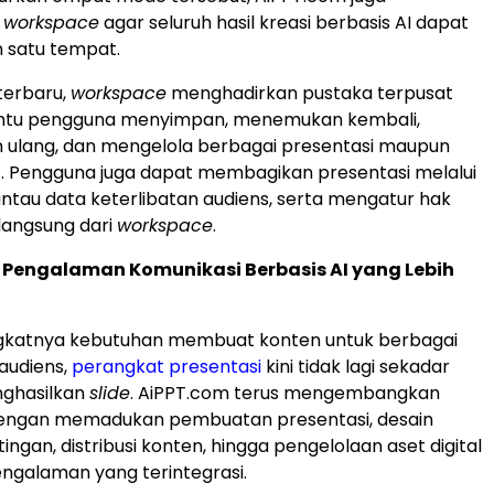
i
workspace
agar seluruh hasil kreasi berbasis AI dapat
m satu tempat.
terbaru,
workspace
menghadirkan pustaka terpusat
tu pengguna menyimpan, menemukan kembali,
ulang, dan mengelola berbagai presentasi maupun
f. Pengguna juga dapat membagikan presentasi melalui
tau data keterlibatan audiens, serta mengatur hak
langsung dari
workspace
.
engalaman Komunikasi Berbasis AI yang Lebih
ngkatnya kebutuhan membuat konten untuk berbagai
audiens,
perangkat presentasi
kini tidak lagi sekadar
nghasilkan
slide
. AiPPT.com terus mengembangkan
I dengan memadukan pembuatan presentasi, desain
tingan, distribusi konten, hingga pengelolaan aset digital
ngalaman yang terintegrasi.