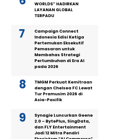
WORLDS” HADIRKAN
LAYANAN GLOBAL
TERPADU
Campaign Connect
Indonesia Edisi Ketiga
Pertemukan Eksekutif
Pemasaran untuk
Membahas Strategi
Pertumbuhan di Era AI
pada 2026
TMGM Perkuat Kemitraan
dengan Chelsea FC Lewat
Tur Pramusim 2026 di
Asia-Pasifik
Synagie Luncurkan Geene
2.0 – BytePlus, SingData,
dan FLY Entertainment
Jadi 12 Mitra Pendiri
Ekosistem “AI Commerce”