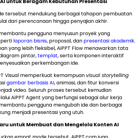
AI untuk Beragam Kebutuhan Presentasi
e tersebut mendukung berbagai tahapan pembuatan
ulai dari perencanaan hingga penyajian akhir.
c membantu pengguna menyusun proyek yang
eperti
laporan bisnis
, proposal, dan
presentasi akademik
.
an yang lebih fleksibel, AiPPT Flow menawarkan tata
 diagram pintar,
templat
, serta komponen interaktif
enyesuaikan perkembangan ide.
 AiPPT Visual memperkuat kemampuan
visual storytelling
asi
gambar berbasis AI
, animasi, dan fitur konversi
njadi video. Seluruh proses tersebut kemudian
alui AiPPT Agent yang berfungsi sebagai alur kerja
 membantu pengguna mengubah ide dan berbagai
ung menjadi presentasi yang utuh.
aru untuk Membuat dan Mengelola Konten AI
urkan empat mode tersebut, AiPPT.com juga