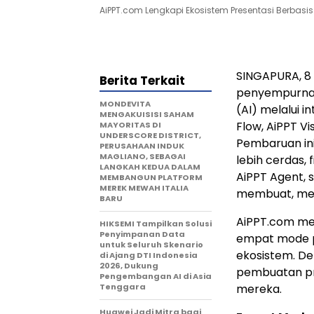
AiPPT.com Lengkapi Ekosistem Presentasi Berbasi
SINGAPURA
,
8 
Berita Terkait
penyempurnaa
MONDEVITA
(AI) melalui 
MENGAKUISISI SAHAM
Flow, AiPPT Vi
MAYORITAS DI
UNDERSCORE DISTRICT,
Pembaruan in
PERUSAHAAN INDUK
MAGLIANO, SEBAGAI
lebih cerdas,
LANGKAH KEDUA DALAM
AiPPT Agent, 
MEMBANGUN PLATFORM
MEREK MEWAH ITALIA
membuat, men
BARU
AiPPT.com me
HIKSEMI Tampilkan Solusi
Penyimpanan Data
empat mode p
untuk Seluruh Skenario
ekosistem. D
di Ajang DTI Indonesia
2026, Dukung
pembuatan pr
Pengembangan AI di Asia
Tenggara
mereka.
Huawei Jadi Mitra bagi